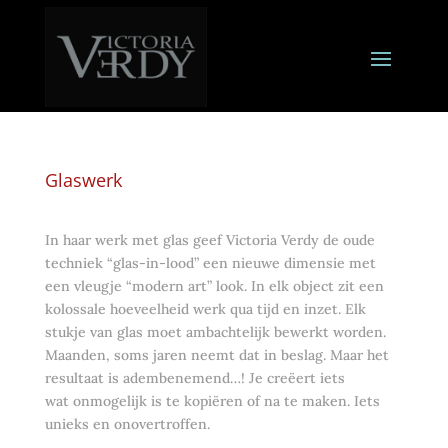
Glaswerk
In haar werk met glas geef Victoria Verdy de oude
techniek “glas-in-lood” een nieuwe dimensie met
een vleugje “modern art” look. In elk object zit een
kolossale hoeveelheid werk qua tijd en inzet. Elk
stukje van glas moet ambachtelijk bewerkt worden.
Maanden, soms jaren neemt dat in beslag. Maar het
resultaat is adembenemend…! Je creëert iets
wat onmogelijk is te kopiëren of na te maken. Iets
unieks en onovertroffen.